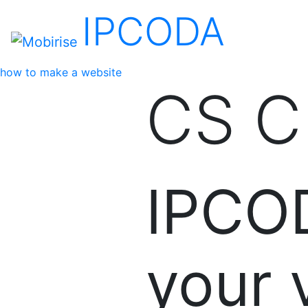
IPCODA
Home
how to make a website
CS 
IPCOD
your 