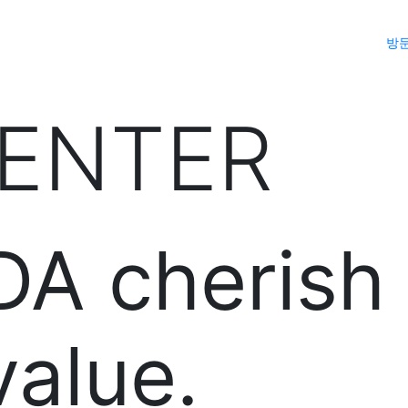
Project
Price
About Us
CS Center
cctv
방
CENTER
A cherish 
value.